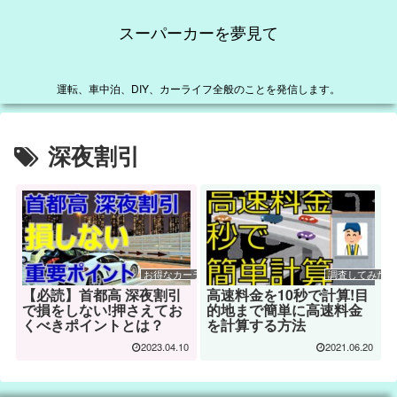
スーパーカーを夢見て
運転、車中泊、DIY、カーライフ全般のことを発信します。
深夜割引
お得なカーライフ
調査してみた
【必読】首都高 深夜割引
高速料金を10秒で計算!目
で損をしない!押さえてお
的地まで簡単に高速料金
くべきポイントとは？
を計算する方法
2023.04.10
2021.06.20