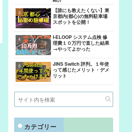
【誰にも教えたくない】東
京都内(都心)の無料駐車場
スポットを公開！
I-ELOOP システム点検 修
理費１０万円で直した結果
→やってよかった
JINS Switch 評判。１年使
って感じたメリット・デメ
リット
カテゴリー