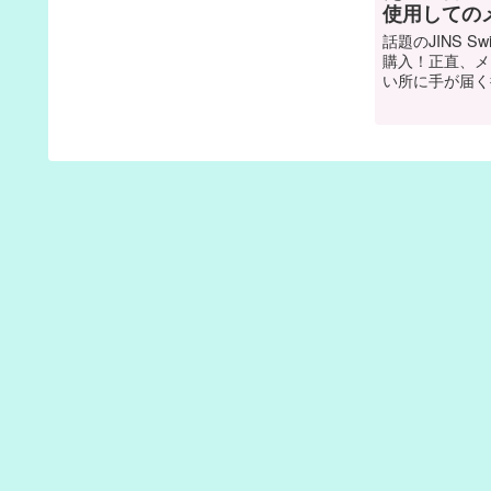
使用しての
話題のJINS Sw
購入！正直、メ
い所に手が届く
だ、使用してい
ト、デメリット
回は、JINS S
デメリットをご