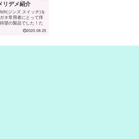
メリデメ紹介
itch(ジンズ スイッチ)を
ガネ常用者にとって痒
待望の製品でした！た
る間に、様々なメリッ
2020.08.25
が見えてきました。今
witchの魅力とメリット、
紹介します。