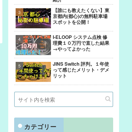
【誰にも教えたくない】東
京都内(都心)の無料駐車場
スポットを公開！
I-ELOOP システム点検 修
理費１０万円で直した結果
→やってよかった
JINS Switch 評判。１年使
って感じたメリット・デメ
リット
カテゴリー