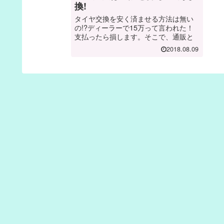
換!
タイヤ交換を安く済ませる方法は無い
の!?ディーラーで15万って言われた！
支払ったら損します。そこで、通販と
持ち込み交換で大幅コストカットする
2018.08.09
のが良し。もちろん、誰でもできる方
法です。