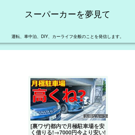
スーパーカーを夢見て
運転、車中泊、DIY、カーライフ全般のことを発信します。
お得なカーライフ
[裏ワザ]都内で月極駐車場を安
く借りる!→7000円今より安い!