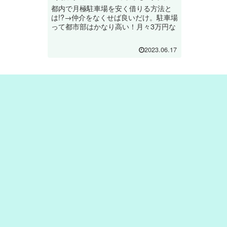
都内で月極駐車場を安く借りる方法と
は!?→仲介をなくせば良いだけ。駐車場
って都市部はかなり高い！月々3万円な
どはザラ。でも、仲介がなければまぁ
まぁ安くなります！本記事では仲介無
2023.06.17
しで探す方法を解説します。