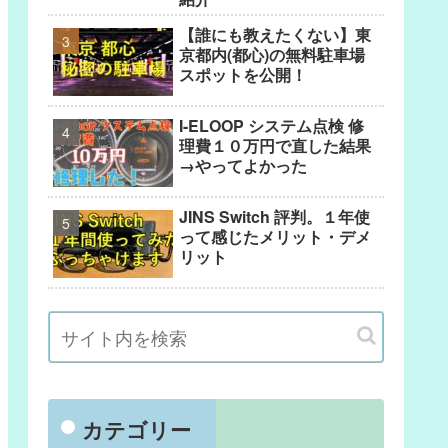
【誰にも教えたくない】東
京都内(都心)の無料駐車場
スポットを公開！
I-ELOOP システム点検 修
理費１０万円で直した結果
→やってよかった
JINS Switch 評判。１年使
って感じたメリット・デメ
リット
カテゴリー