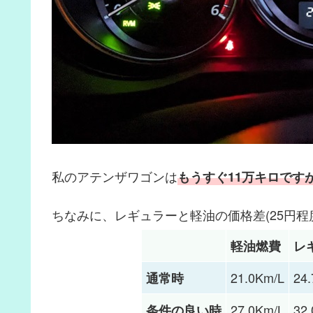
私のアテンザワゴンは
もうすぐ11万キロです
ちなみに、レギュラーと軽油の価格差(25円程
軽油燃費
レ
21.0Km/L
24
通常時
27.0Km/L
32
条件の良い時