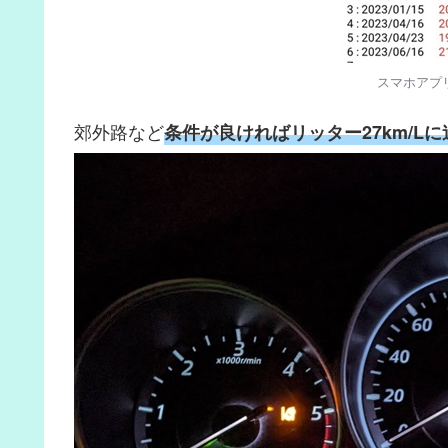
スマホアプ
郊外路など
条件が良ければリッター27km/L