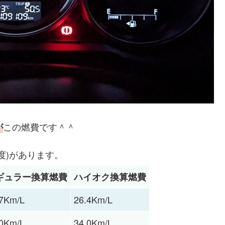
この燃費です＾＾
が
度)があります。
ギュラー換算燃費
ハイオク換算燃費
.7Km/L
26.4Km/L
.0Km/L
34.0Km/L