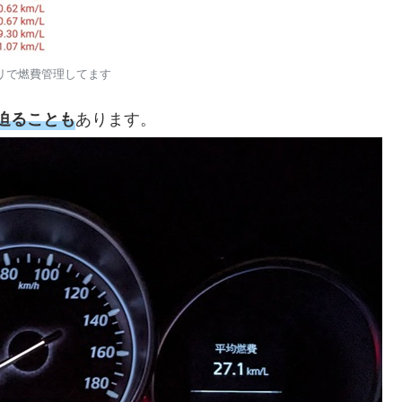
リで燃費管理してます
あります。
に迫ることも