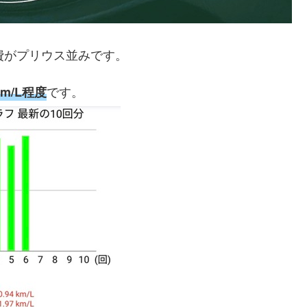
費がプリウス並みです。
です。
m/L程度