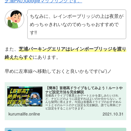
芝浦PAのGoogleマップリンクです。
ちなみに、レインボーブリッジの上は夜景が
めっちゃきれいなのでめっちゃおすすめで
す!!
また、
芝浦パーキングエリアはレインボーブリッジを渡り
終えたらすぐ
にあります。
早めに左車線へ移動しておくと良いかもです(‘ω’)ノ
【簡単】首都高ドライブをしてみよう！ルートや
ナビ設定方法を完全解説
首都高ドライブで夜景とかデートとかを楽しみたいけれ
ど、ナビにどのように設定すればよいのか分からない。そ
んな疑問に答えます。今回は首都高ドライブのおすすめル
ートとそのルートのナビ設定を完全解説。誰でも簡単にナ
ビ設定をすることができます。
kurumalife.online
2021.10.31