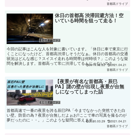
首都高ドライブ
休日の首都高 渋滞回避方法！空
いている時間を狙って走る！
首都高ドライブ
今回の記事はこんな人を対象に書いています。「休日に車で東京に行
くことになったけど、首都高渋滞しそうだなぁ。休日の首都高の交通
状況はどんな感じ？スイスイ走れる時間帯は何時頃？」このような疑
問を解決します。首都高って常に渋滞してるんじゃないの？...
2019.02.22
2021.04.21
首都高ドライブ
【夜景が有名な首都高・辰巳
PA】謎の壁が出現し夜景が台無
しになってしまった話
首都高ドライブ
首都高速で一番の夜景を誇る辰巳PA「今までなかった突然できた白
い壁。防音の為？夜景が台無しだよぉお!!ここで車の写真を撮るのが
夢だったのに・・。」このような疑問に答えます。
2020.03.29
2021.04.21
首都高ドライブ