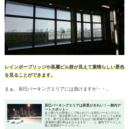
レインボーブリッジや高層ビル群が見えて素晴らしい景色
を見ることができます。
まぁ、辰巳パーキングエリアには負けますが・・。
辰巳パーキングエリアは夜景がきれい！～都内デ
ートスポット～
走り屋たちの聖地として知られている辰巳パーキングエリ
アですが、実は夜景スポット(デートスポット)としても有名
です。車で立ち寄れる場所でなおかつ駐車場代も無料です
(首都高の通行料はかかりますが・・・)。都内でデートした
後に首都高デートっていう...