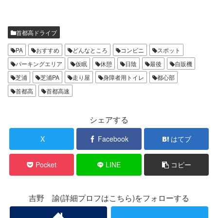
首都高ドライブ
PA
おすすめ
どんなところ
コンビニ
スポット
パーキングエリア
仮眠
休憩
日陰
最後
自販機
芝浦
芝浦PA
走り屋
身障者用トイレ
都心部
首都高
首都高速
シェアする
X
Facebook
はてブ
Pocket
LINE
コピー
吉野 諭(詳細プロフはこちら)をフォローする