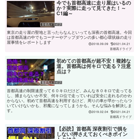
今でも首都高速に走り屋はいるの
か？実際に走って見てきた！～
C1編～
首都高ドライブ
東京の走り屋の聖地と言ったらなんといっても深夜の首都高速。今回
は首都高速の中でもコーナーやアップダウンの多い都心環状線の走り
屋事情をレポートします
2018.09.09
2021.04.21
首都高ドライブ
初めての首都高が超不安！複雑な
道。首都高は何キロで走る？注意
点は？
首都高ドライブ
首都高速の制限速度って６０キロだけど、みんな８０キロで走ってる
し、捕まらないか不安、何キロ位で走っていれば安全に走れるのかわ
からない。初めて首都高速を利用するけど、周りの車が早かったらつ
いていけないかも、邪魔になってしまうかも。そんな悩みを解決しま
す。
2019.02.04
2021.04.21
首都高ドライブ
【必読】首都高 深夜割引で損を
しない!押さえておくべきポイン