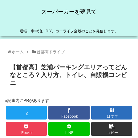
スーパーカーを夢見て
運転、車中泊、DIY、カーライフ全般のことを発信します。
ホーム
首都高ドライブ
【首都高】芝浦パーキングエリアってどん
なところ？入り方、トイレ、自販機コンビ
ニ
※記事内にPRがあります
X
Facebook
はてブ
Pocket
LINE
コピー