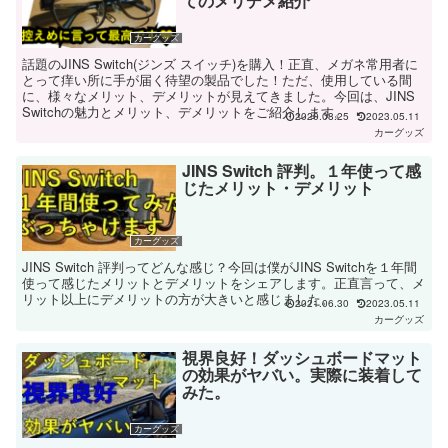
てのメリデメ紹介
カーグッズ
話題のJINS Switch(ジンズ スイッチ)を購入！正直、メガネ常用者に
とって痒い所に手が届く待望の製品でした！ただ、使用している間
に、様々なメリット、デメリットが見えてきました。今回は、JINS
Switchの魅力とメリット、デメリットをご紹介します。
2020.08.25
2023.05.11
カーグッズ
JINS Switch 評判。１年使って感
じたメリット・デメリット
カーグッズ
JINS Switch 評判ってどんな感じ？今回は僕がJINS Switchを１年間
使って感じたメリットとデメリットをシェアします。正直言って、メ
リット以上にデメリットの方が大きいと感じました。
2021.06.30
2023.05.11
カーグッズ
視界良好！ダッシュボードマット
の効果がヤバい。実際に装着して
みた。
カーグッズ