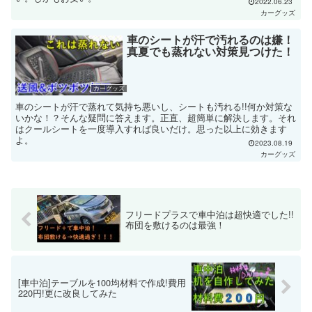
2022.06.23
カーグッズ
車のシートが汗で汚れるのは嫌！
真夏でも蒸れない対策見つけた！
カーグッズ
車のシートが汗で蒸れて気持ち悪いし、シートも汚れる!!何か対策な
いかな！？そんな疑問に答えます。正直、超簡単に解決します。それ
はクールシートを一度導入すれば良いだけ。思った以上に効きます
よ。
2023.08.19
カーグッズ
フリードプラスで車中泊は超快適でした!!
布団を敷けるのは最強！
[車中泊]テーブルを100均材料で作成!費用
220円!更に改良してみた