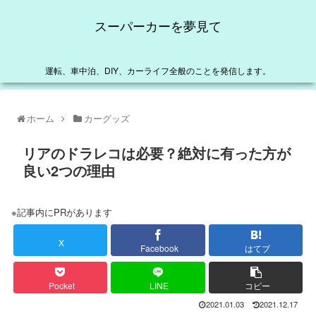
スーパーカーを夢見て
運転、車中泊、DIY、カーライフ全般のことを発信します。
ホーム
カーグッズ
リアのドラレコは必要？絶対に有った方が
良い2つの理由
※記事内にPRがあります
X
Facebook
はてブ
Pocket
LINE
コピー
2021.01.03
2021.12.17