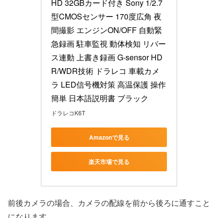
HD 32GBカード付き Sony 1/2.7
型CMOSセンサー 170度広角 夜
間撮影 エンジンON/OFF 自動緊
急録画 駐車監視 動体検知 リバー
ス連動 上書き録画 G-sensor HD
R/WDR技術 ドラレコ 車載カメ
ラ LED信号機対策 高温保護 操作
簡単 日本語説明書 ブラック
ドラレコK6T
Amazonで見る
楽天市場で見る
前後カメラの場合、カメラの配線を前から後ろに通すこと
になります。