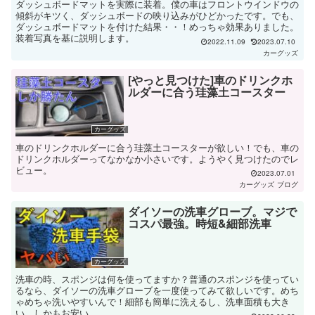
ダッシュボードマットを実際に装着。僕の車はフロントウインドウの
傾斜がキツく、ダッシュボードの映り込みがひどかったです。でも、
ダッシュボードマットを付けた結果・・！めっちゃ効果ありました。
装着写真を基に説明します。
2022.11.09
2023.07.10
カーグッズ
[やっと見つけた]車のドリンクホ
ルダーに合う珪藻土コースター
カーグッズ
車のドリンクホルダーに合う珪藻土コースターが欲しい！でも、車の
ドリンクホルダーってなかなか小さいです。ようやく見つけたのでレ
ビュー。
2023.07.01
カーグッズ
ブログ
ダイソーの洗車グローブ。マジで
コスパ最強。時短&細部洗車
カーグッズ
洗車の時、スポンジは何を使ってますか？普通のスポンジを使ってい
るなら、ダイソーの洗車グローブを一度使ってみて欲しいです。めち
ゃめちゃ洗いやすいんで！細部も簡単に洗えるし、洗車面積も大き
い。しかもお安い。